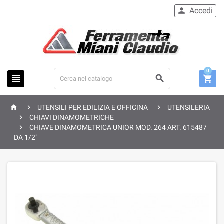
Accedi

0






UTENSILI PER EDILIZIA E OFFICINA
UTENSILERIA

CHIAVI DINAMOMETRICHE

CHIAVE DINAMOMETRICA UNIOR MOD. 264 ART. 615487
DA 1/2"