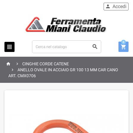
Accedi

0





CINGHIE CORDE CATENE

ANELLO OVALE IN ACCIAIO GR 100 13 MM CAR CANO
ART. CMX0706