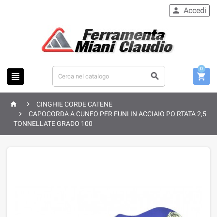
Accedi

0





CINGHIE CORDE CATENE

CAPOCORDA A CUNEO PER FUNI IN ACCIAIO PO RTATA 2,5
TONNELLATE GRADO 100