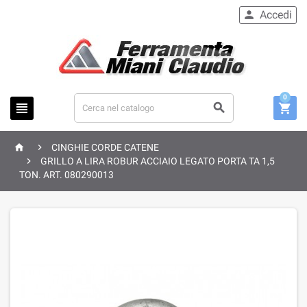
Accedi

0





CINGHIE CORDE CATENE

GRILLO A LIRA ROBUR ACCIAIO LEGATO PORTA TA 1,5
TON. ART. 080290013