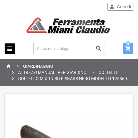
Accedi

0





GIARDINAGGIO


ATTREZZI MANUALI PER GIARDINO
COLTELLI

COLTELLO MULTIUSO FISKARS NERO MODELLO 125860