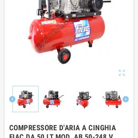



COMPRESSORE D'ARIA A CINGHIA
FIAC DA 50 LT MOD. AB 50-248 V