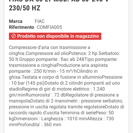
230/50 HZ
Marca
FIAC
Riferimento
COMFIA005
Prodotto non disponibile in magazzino

Compressore d'aria con trasmissione a
cinghia.Compressore ad olioPotenza: 2 hp.Serbatoio:
50 lt.Gruppo pompante : fiac ab 248Tipo pompante:
trasmissione a cinghiaProduzione aria aspirata
pompante : 250 lt/min - 15 m³/hCilindro in
ghisa.Testata e corpo di fusione in alluminioPressione
: 10 bar (145 psi)Dotato di 2 cilindri pompanti ad uno
stadioRegime di giri di motore elettrico : 1.240
giri/minRumorosita' : 72 dbRegolatore di pressione a
manopolaDotato di 2 manometri : pressione serbatoio,
pressione in uscita regolata tramite regolatoreDotato di
raccordo rapido d'uscita femmina di seriePeso: 50
kgDimensioni : Larghezza : 1010 mmAltezza : 730
mmProfondita' : 360 mm