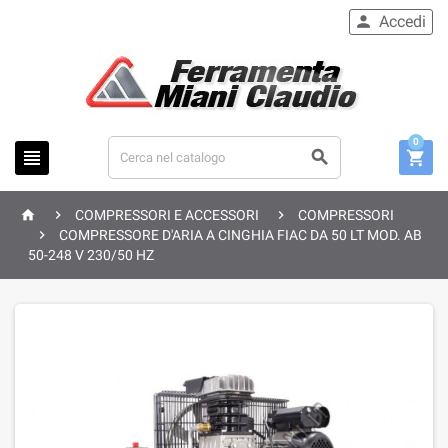
Accedi

0






COMPRESSORI E ACCESSORI
COMPRESSORI

COMPRESSORE D'ARIA A CINGHIA FIAC DA 50 LT MOD. AB
50-248 V 230/50 HZ