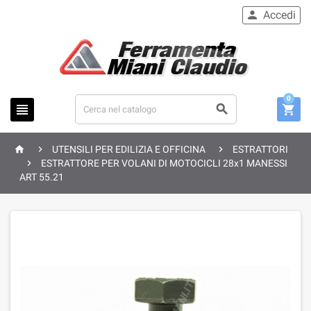
Accedi

0






UTENSILI PER EDILIZIA E OFFICINA
ESTRATTORI

ESTRATTORE PER VOLANI DI MOTOCICLI 28x1 MANESSI
ART 55.21