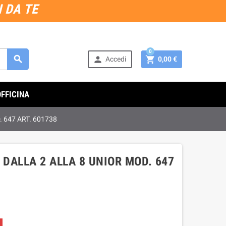
 DA TE
0



Accedi
0,00 €
OFFICINA
 647 ART. 601738
 DALLA 2 ALLA 8 UNIOR MOD. 647