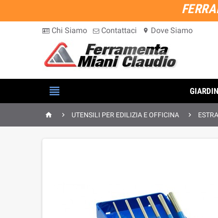
FERRA
Chi Siamo
Contattaci
Dove Siamo
location_on

GIARDI



UTENSILI PER EDILIZIA E OFFICINA
ESTRA