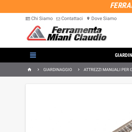
FERRA
Chi Siamo
Contattaci
Dove Siamo
location_on

GIARDI



GIARDINAGGIO
ATTREZZI MANUALI PER 