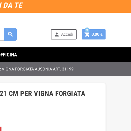
 DA TE
0



Accedi
0,00 €
OFFICINA
 VIGNA FORGIATA AUSONIA ART. 31199
21 CM PER VIGNA FORGIATA