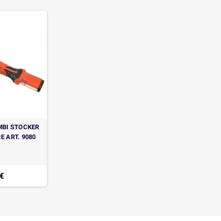
MBI STOCKER
E ART. 9080
 €