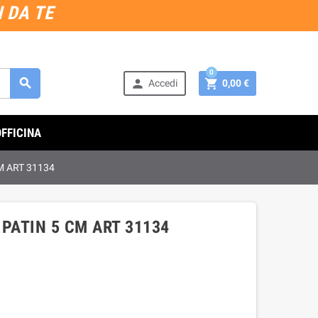
 DA TE
0



Accedi
0,00 €
OFFICINA
M ART 31134
 PATIN 5 CM ART 31134