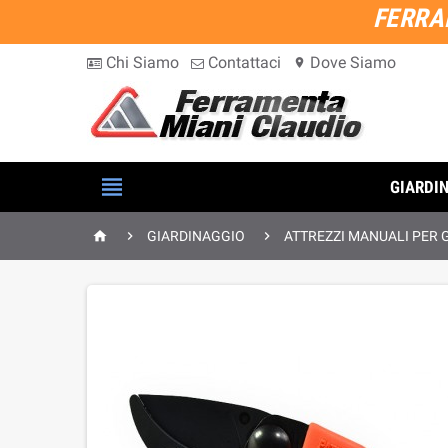
FERRA
Chi Siamo
Contattaci
Dove Siamo
location_on

GIARDI



GIARDINAGGIO
ATTREZZI MANUALI PER 