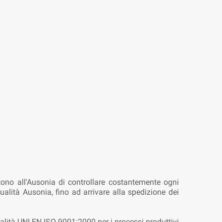
ttono all'Ausonia di controllare costantemente ogni
qualità Ausonia, fino ad arrivare alla spedizione dei
alità UNI EN ISO 9001:2000 per i processi produttivi