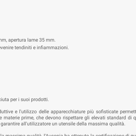
 mm, apertura lame 35 mm.
venire tendiniti e infiammazioni.
uta per i suoi prodotti.
uttive e l'utilizzo delle apparecchiature più sofisticate perme
le materie prime, che devono rispettare gli elevati standard di 
r garantire all'utilizzatore un utensile della massima qualità.
la massima qualità, l'Ausonia ha ottenuto la certificazione di qu