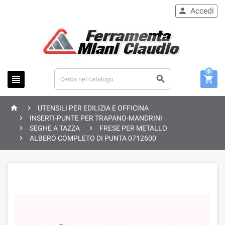
Accedi

0





UTENSILI PER EDILIZIA E OFFICINA

INSERTI-PUNTE PER TRAPANO-MANDRINI


SEGHE A TAZZA
FRESE PER METALLO

ALBERO COMPLETO DI PUNTA 0712600