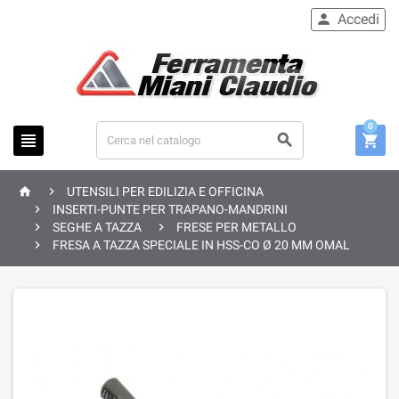
Accedi

0





UTENSILI PER EDILIZIA E OFFICINA

INSERTI-PUNTE PER TRAPANO-MANDRINI


SEGHE A TAZZA
FRESE PER METALLO

FRESA A TAZZA SPECIALE IN HSS-CO Ø 20 MM OMAL