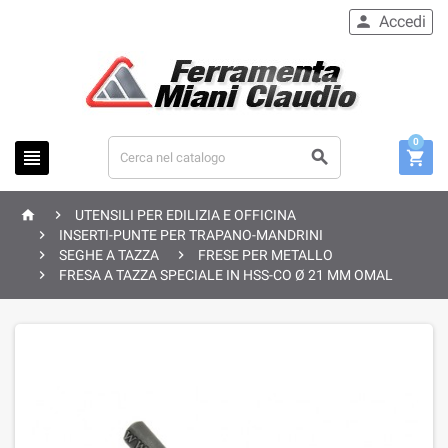
Accedi

0





UTENSILI PER EDILIZIA E OFFICINA

INSERTI-PUNTE PER TRAPANO-MANDRINI


SEGHE A TAZZA
FRESE PER METALLO

FRESA A TAZZA SPECIALE IN HSS-CO Ø 21 MM OMAL