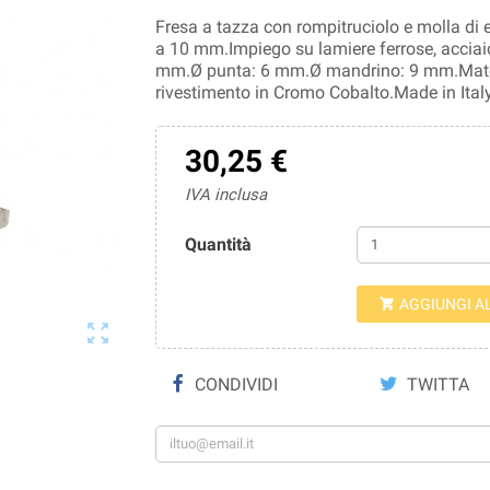
Fresa a tazza con rompitruciolo e molla di e
a 10 mm.Impiego su lamiere ferrose, acciaio
mm.Ø punta: 6 mm.Ø mandrino: 9 mm.Materi
rivestimento in Cromo Cobalto.Made in Italy
30,25 €
IVA inclusa
Quantità
AGGIUNGI A


CONDIVIDI
TWITTA