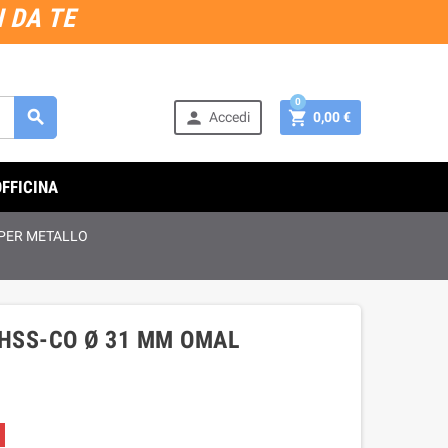
 DA TE
0



Accedi
0,00 €
OFFICINA
 PER METALLO
 HSS-CO Ø 31 MM OMAL