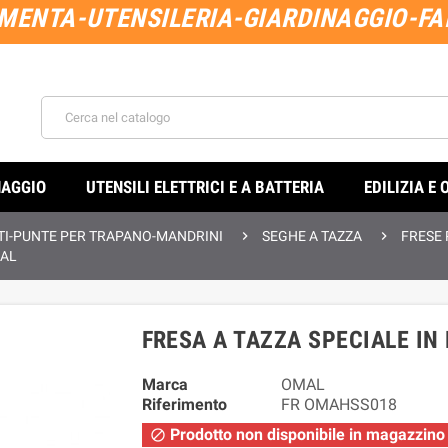
MENTA-UTENSILERIA-GIARDINAGGIO-FAI
NAGGIO
UTENSILI ELETTRICI E A BATTERIA
EDILIZIA E 


TI-PUNTE PER TRAPANO-MANDRINI
SEGHE A TAZZA
FRESE
MAL
FRESA A TAZZA SPECIALE IN
Marca
OMAL
Riferimento
FR OMAHSS018
Prodotto non disponibile in magazzino
