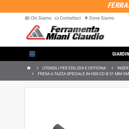
FERRA
Chi Siamo
Contattaci
Dove Siamo
location_on

GIARDI



UTENSILI PER EDILIZIA E OFFICINA
INSER

FRESA A TAZZA SPECIALE IN HSS-CO Ø 31 MM O