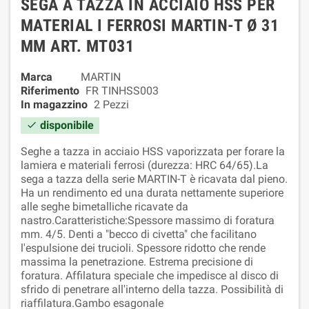
SEGA A TAZZA IN ACCIAIO HSS PER
MATERIAL I FERROSI MARTIN-T Ø 31
MM ART. MT031
Marca
MARTIN
Riferimento
FR TINHSS003
In magazzino
2 Pezzi
disponibile

Seghe a tazza in acciaio HSS vaporizzata per forare la
lamiera e materiali ferrosi (durezza: HRC 64/65).La
sega a tazza della serie MARTIN-T è ricavata dal pieno.
Ha un rendimento ed una durata nettamente superiore
alle seghe bimetalliche ricavate da
nastro.Caratteristiche:Spessore massimo di foratura
mm. 4/5. Denti a "becco di civetta" che facilitano
l'espulsione dei trucioli. Spessore ridotto che rende
massima la penetrazione. Estrema precisione di
foratura. Affilatura speciale che impedisce al disco di
sfrido di penetrare all'interno della tazza. Possibilità di
riaffilatura.Gambo esagonale