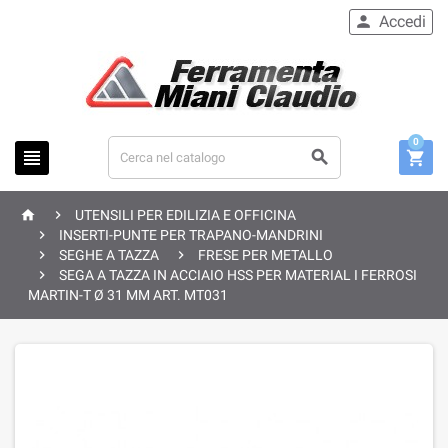
Accedi

0





UTENSILI PER EDILIZIA E OFFICINA

INSERTI-PUNTE PER TRAPANO-MANDRINI


SEGHE A TAZZA
FRESE PER METALLO

SEGA A TAZZA IN ACCIAIO HSS PER MATERIAL I FERROSI
MARTIN-T Ø 31 MM ART. MT031