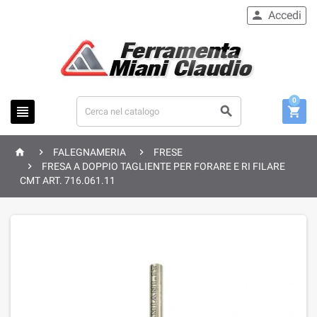
Accedi

0






FALEGNAMERIA
FRESE

FRESA A DOPPIO TAGLIENTE PER FORARE E RI FILARE
CMT ART. 716.061.11