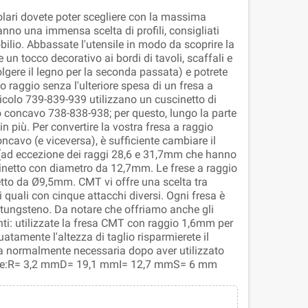
olari dovete poter scegliere con la massima
nno una immensa scelta di profili, consigliati
obilio. Abbassate l'utensile in modo da scoprire la
e un tocco decorativo ai bordi di tavoli, scaffali e
lgere il legno per la seconda passata) e potrete
 raggio senza l'ulteriore spesa di un fresa a
icolo 739-839-939 utilizzano un cuscinetto di
io concavo 738-838-938; per questo, lungo la parte
in più. Per convertire la vostra fresa a raggio
cavo (e viceversa), è sufficiente cambiare il
o (ad eccezione dei raggi 28,6 e 31,7mm che hanno
netto con diametro da 12,7mm. Le frese a raggio
to da Ø9,5mm. CMT vi offre una scelta tra
i quali con cinque attacchi diversi. Ogni fresa è
i tungsteno. Da notare che offriamo anche gli
ti: utilizzate la fresa CMT con raggio 1,6mm per
uatamente l'altezza di taglio risparmierete il
ra normalmente necessaria dopo aver utilizzato
stiche:R= 3,2 mmD= 19,1 mmI= 12,7 mmS= 6 mm