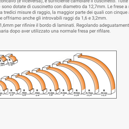
ncavo (e viceversa), è sufficiente cambiare il cuscinetto. Tutte
ono dotate di cuscinetto con diametro da 12,7mm. Le frese a
tredici misure di raggio, la maggior parte dei quali con cinque at
 offriamo anche gli introvabili raggi da 1,6 e 3,2mm.
,6mm per rifinire il bordo di laminati. Regolando adeguatamente l
ria dopo aver utilizzato una normale fresa per rifilare.