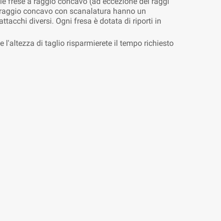
 le frese a raggio concavo (ad eccezione dei raggi
 raggio concavo con scanalatura hanno un
tacchi diversi. Ogni fresa è dotata di riporti in
'altezza di taglio risparmierete il tempo richiesto