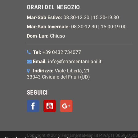
ORARI DEL NEGOZIO
Mar-Sab Estivo:
08.30-12.30 | 15.30-19.30
Mar-Sab Invernale:
08.30-12.30 | 15.00-19.00
Dom-Lun:
Chiuso
Tel:
+39 0432 734077
Email:
info@ferramentamiani.it
Indirizzo:
Viale Libertà, 21
33043 Cividale del Friuli (UD)
SEGUICI
Facebook
YouTube
Google+
Copyright © 2019 FerramentaMiani.it P.IVA: IT 005987503