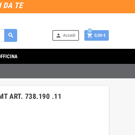
 DA TE
0



Accedi
0,00 €
OFFICINA
T ART. 738.190 .11