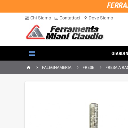
FERRA
Chi Siamo
Contattaci
Dove Siamo
location_on

GIARDI




FALEGNAMERIA
FRESE
FRESA A RA