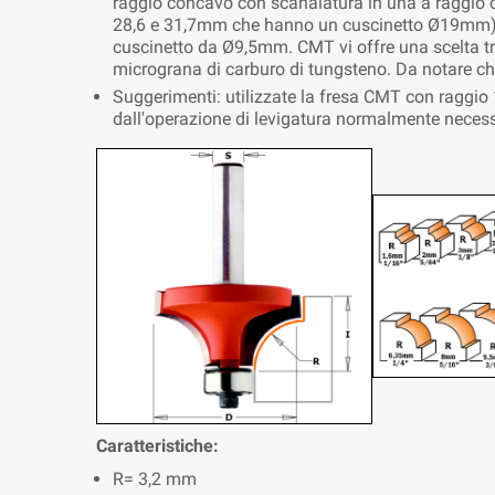
raggio concavo con scanalatura in una a raggio co
28,6 e 31,7mm che hanno un cuscinetto Ø19mm) s
cuscinetto da Ø9,5mm. CMT vi offre una scelta tra 
micrograna di carburo di tungsteno. Da notare che
Suggerimenti: utilizzate la fresa CMT con raggio 1
dall'operazione di levigatura normalmente necessa
Caratteristiche:
R= 3,2 mm