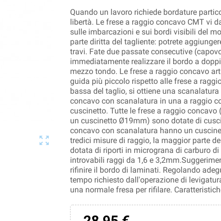
Quando un lavoro richiede bordature partic
libertà. Le frese a raggio concavo CMT vi da
sulle imbarcazioni e sui bordi visibili del m
parte diritta del tagliente: potrete aggiunger
travi. Fate due passate consecutive (capovo
immediatamente realizzare il bordo a doppio
mezzo tondo. Le frese a raggio concavo art
guida più piccolo rispetto alle frese a ragg
bassa del taglio, si ottiene una scanalatura 
concavo con scanalatura in una a raggio con
cuscinetto. Tutte le frese a raggio concav
un cuscinetto Ø19mm) sono dotate di cusci
concavo con scanalatura hanno un cuscinet

tredici misure di raggio, la maggior parte de
dotata di riporti in micrograna di carburo d
introvabili raggi da 1,6 e 3,2mm.Suggerimen
rifinire il bordo di laminati. Regolando adeg
tempo richiesto dall'operazione di levigatu
una normale fresa per rifilare. Caratteri
28,95 €