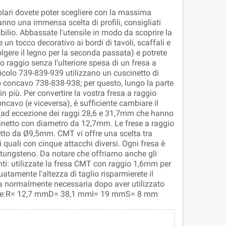
olari dovete poter scegliere con la massima
nno una immensa scelta di profili, consigliati
obilio. Abbassate l'utensile in modo da scoprire la
e un tocco decorativo ai bordi di tavoli, scaffali e
lgere il legno per la seconda passata) e potrete
 raggio senza l'ulteriore spesa di un fresa a
icolo 739-839-939 utilizzano un cuscinetto di
io concavo 738-838-938; per questo, lungo la parte
in più. Per convertire la vostra fresa a raggio
cavo (e viceversa), è sufficiente cambiare il
o (ad eccezione dei raggi 28,6 e 31,7mm che hanno
netto con diametro da 12,7mm. Le frese a raggio
to da Ø9,5mm. CMT vi offre una scelta tra
i quali con cinque attacchi diversi. Ogni fresa è
i tungsteno. Da notare che offriamo anche gli
ti: utilizzate la fresa CMT con raggio 1,6mm per
uatamente l'altezza di taglio risparmierete il
ra normalmente necessaria dopo aver utilizzato
stiche:R= 12,7 mmD= 38,1 mmI= 19 mmS= 8 mm