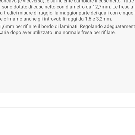
ncavo (e viceversa), è sufficiente cambiare il cuscinetto. Tutte
ono dotate di cuscinetto con diametro da 12,7mm. Le frese a
tredici misure di raggio, la maggior parte dei quali con cinque at
 offriamo anche gli introvabili raggi da 1,6 e 3,2mm.
,6mm per rifinire il bordo di laminati. Regolando adeguatamente l
ria dopo aver utilizzato una normale fresa per rifilare.