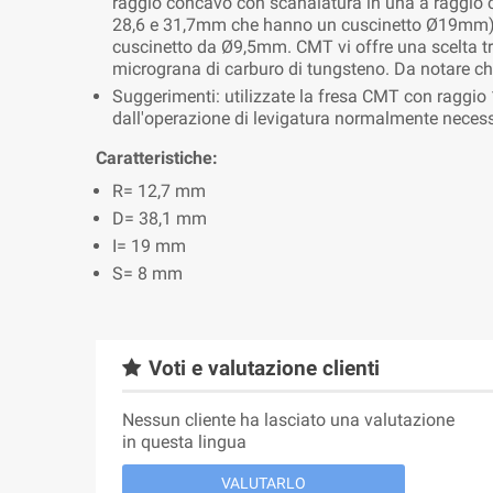
raggio concavo con scanalatura in una a raggio co
28,6 e 31,7mm che hanno un cuscinetto Ø19mm) s
cuscinetto da Ø9,5mm. CMT vi offre una scelta tra 
micrograna di carburo di tungsteno. Da notare che
Suggerimenti: utilizzate la fresa CMT con raggio 1
dall'operazione di levigatura normalmente necessa
Caratteristiche:
R= 12,7 mm
D= 38,1 mm
I= 19 mm
S= 8 mm
Voti e valutazione clienti
Nessun cliente ha lasciato una valutazione
in questa lingua
VALUTARLO