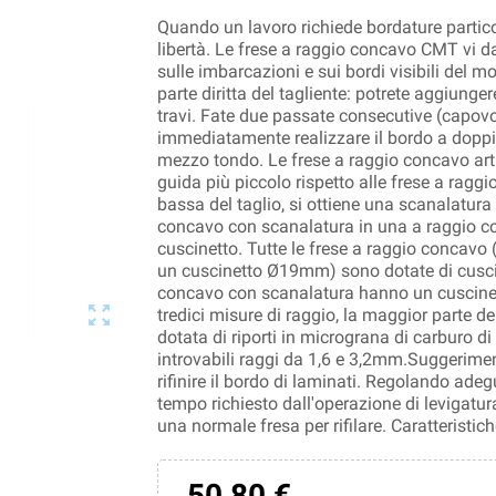
Quando un lavoro richiede bordature partic
libertà. Le frese a raggio concavo CMT vi da
sulle imbarcazioni e sui bordi visibili del m
parte diritta del tagliente: potrete aggiunger
travi. Fate due passate consecutive (capovo
immediatamente realizzare il bordo a doppio
mezzo tondo. Le frese a raggio concavo art
guida più piccolo rispetto alle frese a ragg
bassa del taglio, si ottiene una scanalatura 
concavo con scanalatura in una a raggio con
cuscinetto. Tutte le frese a raggio concav
un cuscinetto Ø19mm) sono dotate di cusci
concavo con scanalatura hanno un cuscinet

tredici misure di raggio, la maggior parte de
dotata di riporti in micrograna di carburo d
introvabili raggi da 1,6 e 3,2mm.Suggerimen
rifinire il bordo di laminati. Regolando adeg
tempo richiesto dall'operazione di levigatu
una normale fresa per rifilare. Caratteri
50,80 €