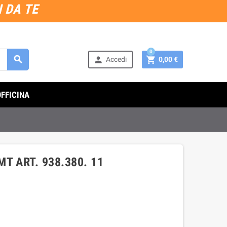
 DA TE
0



Accedi
0,00 €
OFFICINA
T ART. 938.380. 11