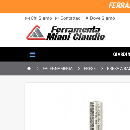
FERRA
Chi Siamo
Contattaci
Dove Siamo
location_on

GIARDI




FALEGNAMERIA
FRESE
FRESA A RA