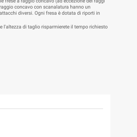
 le frese a raggio concavo (ad eccezione dei raggi
 raggio concavo con scanalatura hanno un
tacchi diversi. Ogni fresa è dotata di riporti in
'altezza di taglio risparmierete il tempo richiesto