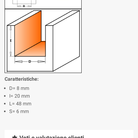
Caratteristiche:
D= 8 mm
I= 20 mm
L= 48 mm
S= 6 mm
Voti e valutazione clienti