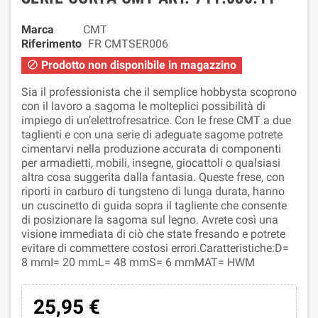
Marca
CMT
Riferimento
FR CMTSER006
Prodotto non disponibile in magazzino

Sia il professionista che il semplice hobbysta scoprono
con il lavoro a sagoma le molteplici possibilità di
impiego di un’elettrofresatrice. Con le frese CMT a due
taglienti e con una serie di adeguate sagome potrete
cimentarvi nella produzione accurata di componenti
per armadietti, mobili, insegne, giocattoli o qualsiasi
altra cosa suggerita dalla fantasia. Queste frese, con
riporti in carburo di tungsteno di lunga durata, hanno
un cuscinetto di guida sopra il tagliente che consente
di posizionare la sagoma sul legno. Avrete così una
visione immediata di ciò che state fresando e potrete
evitare di commettere costosi errori.Caratteristiche:D=
8 mmI= 20 mmL= 48 mmS= 6 mmMAT= HWM
25,95 €