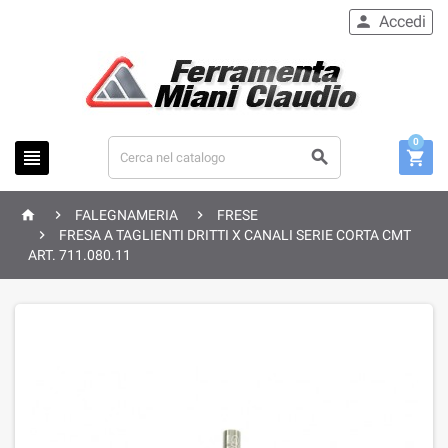
Accedi

0






FALEGNAMERIA
FRESE

FRESA A TAGLIENTI DRITTI X CANALI SERIE CORTA CMT
ART. 711.080.11