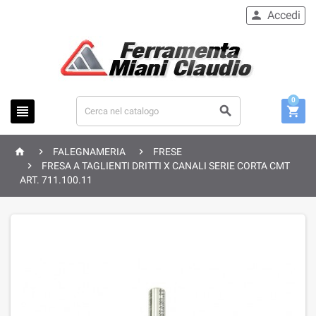
Accedi

0






FALEGNAMERIA
FRESE

FRESA A TAGLIENTI DRITTI X CANALI SERIE CORTA CMT
ART. 711.100.11