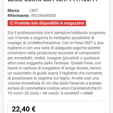
Marca
CMT
Riferimento
RICVAVAR003
Prodotto non disponibile in magazzino

Sia il professionista che il semplice hobbysta scoprono
con il lavoro a sagoma le molteplici possibilità di
impiego di un’elettrofresatrice. Con le frese CMT a due
taglienti e con una serie di adeguate sagome potrete
cimentarvi nella produzione accurata di componenti
per armadietti, mobili, insegne, giocattoli o qualsiasi
altra cosa suggerita dalla fantasia. Queste frese, con
riporti in carburo di tungsteno di lunga durata, hanno
un cuscinetto di guida sopra il tagliente che consente
di posizionare la sagoma sul legno. Avrete così una
visione immediata di ciò che state fresando e potrete
evitare di commettere costosi errori.Caratteristiche:D=
10 mmI= 20 mmL= 48 mmS= 6 mmMAT= HWM
22,40 €