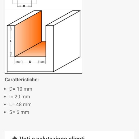
Caratteristiche:
D= 10 mm
I= 20 mm
L= 48 mm
S= 6 mm
Voti e valutazione clienti