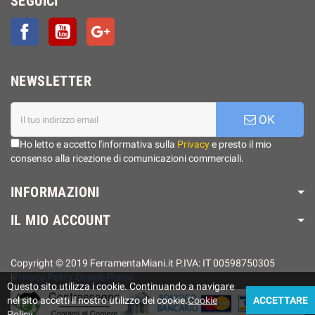
SEGUICI
Facebook
YouTube
Google+
NEWSLETTER
OK
Ho letto e accetto l'informativa sulla
Privacy
e presto il mio
consenso alla ricezione di comunicazioni commerciali.
INFORMAZIONI
IL MIO ACCOUNT
Copyright © 2019 FerramentaMiani.it P.IVA: IT 00598750305
|
Privacy Policy
Cookie Policy
Questo sito utilizza i cookie. Continuando a navigare
nel sito accetti il ​​nostro utilizzo dei cookie.
Cookie
ACCETTARE
Policy
.