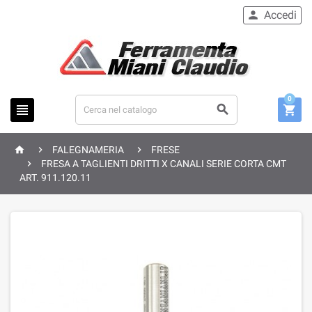
Accedi

0






FALEGNAMERIA
FRESE

FRESA A TAGLIENTI DRITTI X CANALI SERIE CORTA CMT
ART. 911.120.11