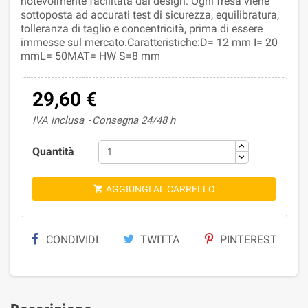
notevolmente facilitata dal design. Ogni fresa viene
sottoposta ad accurati test di sicurezza, equilibratura,
tolleranza di taglio e concentricità, prima di essere
immesse sul mercato.Caratteristiche:D= 12 mm I= 20
mmL= 50MAT= HW S=8 mm
29,60 €
IVA inclusa
Consegna 24/48 h
Quantità
AGGIUNGI AL CARRELLO

CONDIVIDI
TWITTA
PINTEREST