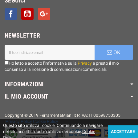
SEGUICI
Facebook
YouTube
Google+
NEWSLETTER
OK
Ho letto e accetto l'informativa sulla
Privacy
e presto il mio
consenso alla ricezione di comunicazioni commerciali.
INFORMAZIONI
IL MIO ACCOUNT
Copyright © 2019 FerramentaMiani.it P.IVA: IT 00598750305
|
Privacy Policy
Cookie Policy
Questo sito utilizza i cookie. Continuando a navigare
nel sito accetti il ​​nostro utilizzo dei cookie.
Cookie
ACCETTARE
Policy
.