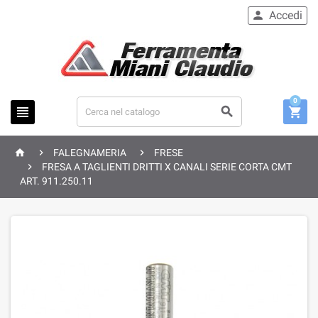
Accedi

0






FALEGNAMERIA
FRESE

FRESA A TAGLIENTI DRITTI X CANALI SERIE CORTA CMT
ART. 911.250.11