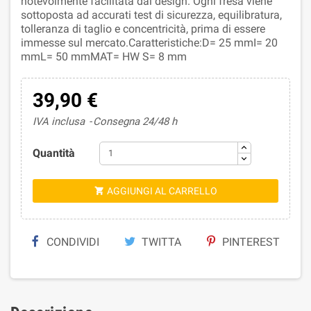
notevolmente facilitata dal design. Ogni fresa viene
sottoposta ad accurati test di sicurezza, equilibratura,
tolleranza di taglio e concentricità, prima di essere
immesse sul mercato.Caratteristiche:D= 25 mmI= 20
mmL= 50 mmMAT= HW S= 8 mm
39,90 €
IVA inclusa
Consegna 24/48 h
Quantità
AGGIUNGI AL CARRELLO

CONDIVIDI
TWITTA
PINTEREST