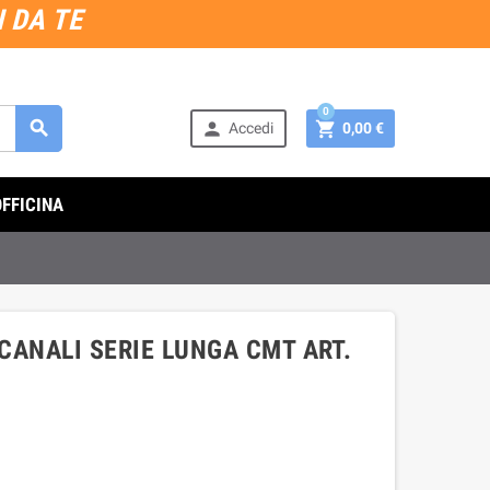
 DA TE
0



Accedi
0,00 €
OFFICINA
 CANALI SERIE LUNGA CMT ART.