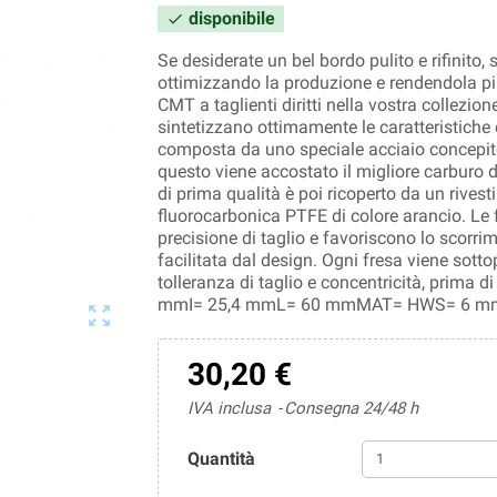
disponibile

Se desiderate un bel bordo pulito e rifinito
ottimizzando la produzione e rendendola più 
CMT a taglienti diritti nella vostra collezion
sintetizzano ottimamente le caratteristiche 
composta da uno speciale acciaio concepito 
questo viene accostato il migliore carburo d
di prima qualità è poi ricoperto da un rives
fluorocarbonica PTFE di colore arancio. L
precisione di taglio e favoriscono lo scorri
facilitata dal design. Ogni fresa viene sotto
tolleranza di taglio e concentricità, prima 
mmI= 25,4 mmL= 60 mmMAT= HWS= 6 m

30,20 €
IVA inclusa
Consegna 24/48 h
Quantità