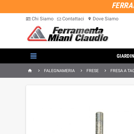
FERRA
Chi Siamo
Contattaci
Dove Siamo
location_on

GIARDI




FALEGNAMERIA
FRESE
FRESA A TAG