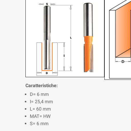
Caratteristiche:
D= 6 mm
I= 25,4 mm
L= 60 mm
MAT= HW
S= 6 mm