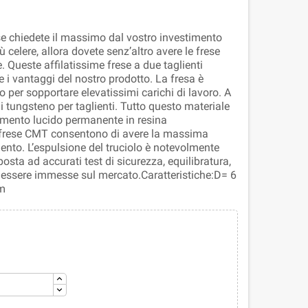
, se chiedete il massimo dal vostro investimento
celere, allora dovete senz’altro avere le frese
e. Queste affilatissime frese a due taglienti
e i vantaggi del nostro prodotto. La fresa è
per sopportare elevatissimi carichi di lavoro. A
i tungsteno per taglienti. Tutto questo materiale
timento lucido permanente in resina
e frese CMT consentono di avere la massima
mento. L’espulsione del truciolo è notevolmente
posta ad accurati test di sicurezza, equilibratura,
di essere immesse sul mercato.Caratteristiche:D= 6
m