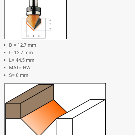
D = 12,7 mm
I= 12,7 mm
L= 44,5 mm
MAT= HW
S= 8 mm