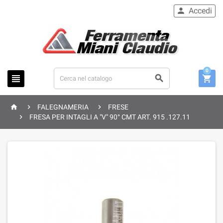
Accedi

0






FALEGNAMERIA
FRESE

FRESA PER INTAGLI A "V" 90° CMT ART. 915 .127.11