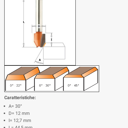
Caratteristiche:
A= 30°
D= 12 mm
I= 12,7 mm
L= 44,5 mm