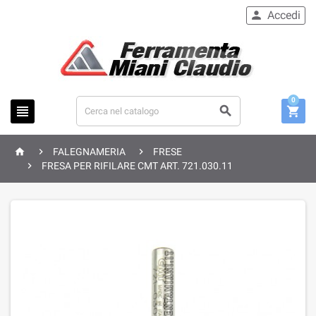
Accedi

0






FALEGNAMERIA
FRESE

FRESA PER RIFILARE CMT ART. 721.030.11