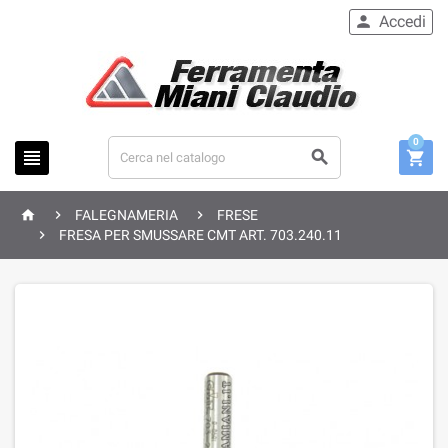
Accedi

0






FALEGNAMERIA
FRESE

FRESA PER SMUSSARE CMT ART. 703.240.11