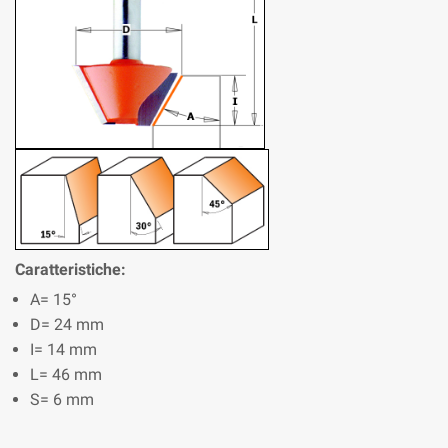
Caratteristiche:
A= 15°
D= 24 mm
I= 14 mm
L= 46 mm
S= 6 mm