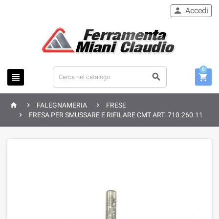
Accedi

0






FALEGNAMERIA
FRESE

FRESA PER SMUSSARE E RIFILARE CMT ART. 710.260.11