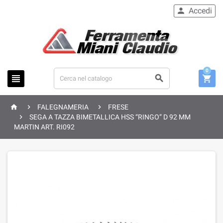
Accedi

0






FALEGNAMERIA
FRESE

SEGA A TAZZA BIMETALLICA HSS “RINGO” D 92 MM
MARTIN ART. RI092