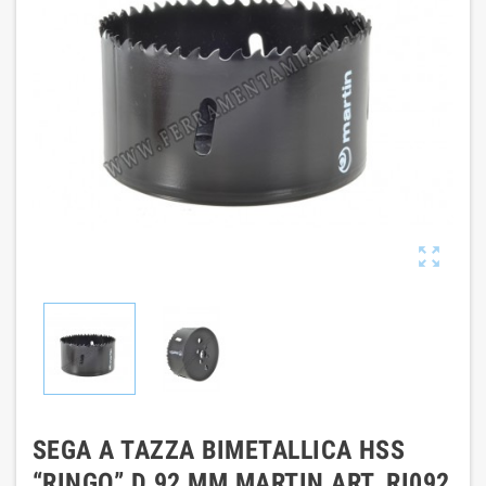

SEGA A TAZZA BIMETALLICA HSS
“RINGO” D 92 MM MARTIN ART. RI092