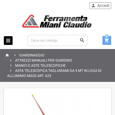
Accedi

0





GIARDINAGGIO

ATTREZZI MANUALI PER GIARDINO

MANICI E ASTE TELESCOPICHE

ASTA TELESCOPICA TAGLIARAMI DA 9 MT IN LEGA DI
ALLUMINIO MASS ART. 625