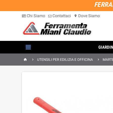
FERRA
Chi Siamo
Contattaci
Dove Siamo
location_on

GIARDI



UTENSILI PER EDILIZIA E OFFICINA
MARTE