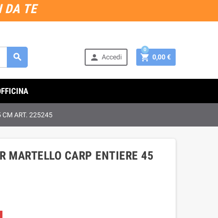
 DA TE
0



Accedi
0,00 €
OFFICINA
 CM ART. 225245
R MARTELLO CARP ENTIERE 45