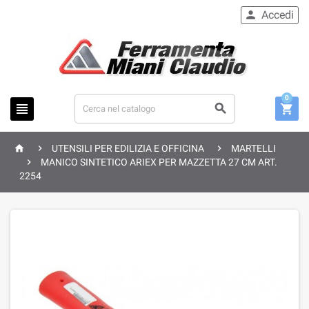
Accedi

0






UTENSILI PER EDILIZIA E OFFICINA
MARTELLI

MANICO SINTETICO ARIEX PER MAZZETTA 27 CM ART.
2254