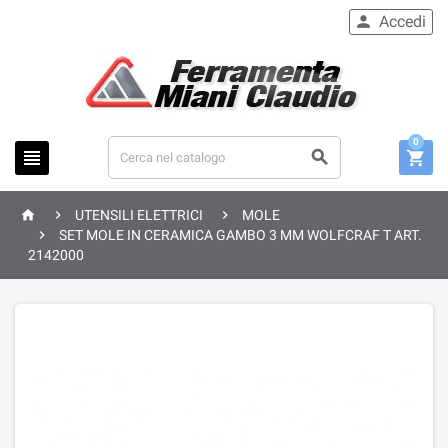
Accedi

0






UTENSILI ELETTRICI
MOLE

SET MOLE IN CERAMICA GAMBO 3 MM WOLFCRAF T ART.
2142000