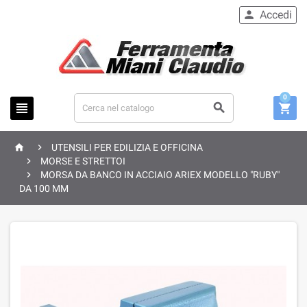
Accedi

0





UTENSILI PER EDILIZIA E OFFICINA

MORSE E STRETTOI

MORSA DA BANCO IN ACCIAIO ARIEX MODELLO "RUBY"
DA 100 MM