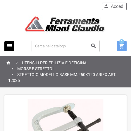
Accedi

0





UTENSILI PER EDILIZIA E OFFICINA

MORSE E STRETTOI

STRETTOIO MODELLO BASE MM.250X120 ARIEX ART.
12025