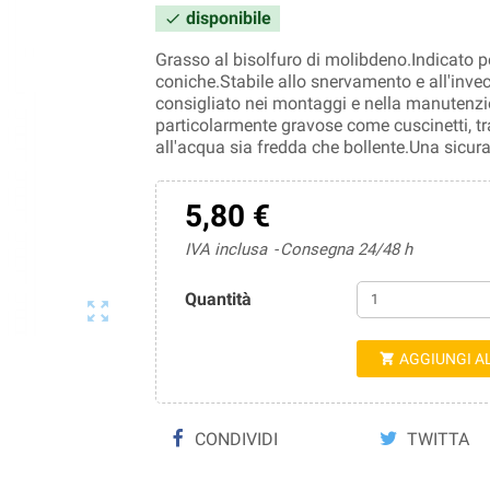
disponibile

Grasso al bisolfuro di molibdeno.Indicato p
coniche.Stabile allo snervamento e all'inv
consigliato nei montaggi e nella manutenzio
particolarmente gravose come cuscinetti, tra
all'acqua sia fredda che bollente.Una sicura
5,80 €
IVA inclusa
Consegna 24/48 h
Quantità

AGGIUNGI A

CONDIVIDI
TWITTA