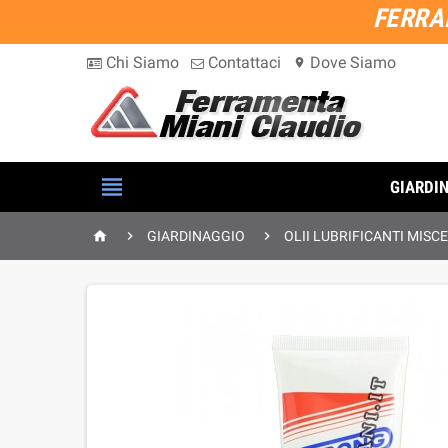
FERRA
Chi Siamo
Contattaci
Dove Siamo
location_on

GIARDI



GIARDINAGGIO
OLII LUBRIFICANTI MISC