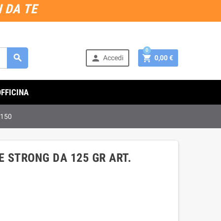
 DA TE
0



Accedi
0,00 €
OFFICINA
1150
 STRONG DA 125 GR ART.