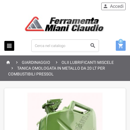
Accedi

0






GIARDINAGGIO
OLII LUBRIFICANTI MISCELE

TANICA OMOLOGATA IN METALLO DA 20 LT PER
COMBUSTIBILI PRESSOL