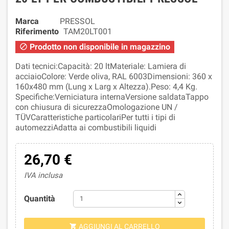
Marca
PRESSOL
Riferimento
TAM20LT001
Prodotto non disponibile in magazzino

Dati tecnici:Capacità: 20 ltMateriale: Lamiera di
acciaioColore: Verde oliva, RAL 6003Dimensioni: 360 x
160x480 mm (Lung x Larg x Altezza).Peso: 4,4 Kg.
Specifiche:Verniciatura internaVersione saldataTappo
con chiusura di sicurezzaOmologazione UN /
TÜVCaratteristiche particolariPer tutti i tipi di
automezziAdatta ai combustibili liquidi
26,70 €
IVA inclusa
Quantità
AGGIUNGI AL CARRELLO
