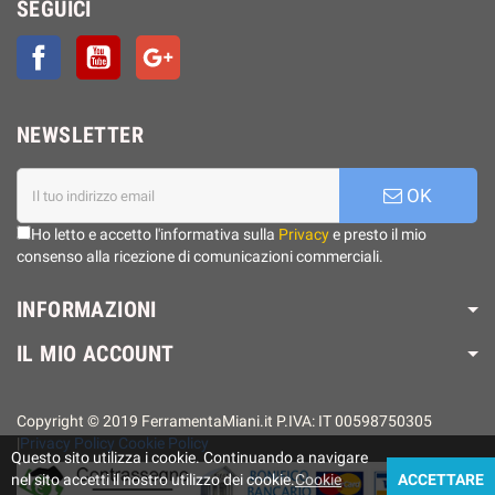
SEGUICI
Facebook
YouTube
Google+
NEWSLETTER
OK
Ho letto e accetto l'informativa sulla
Privacy
e presto il mio
consenso alla ricezione di comunicazioni commerciali.
INFORMAZIONI
IL MIO ACCOUNT
Copyright © 2019 FerramentaMiani.it P.IVA: IT 00598750305
|
Privacy Policy
Cookie Policy
Questo sito utilizza i cookie. Continuando a navigare
nel sito accetti il ​​nostro utilizzo dei cookie.
Cookie
ACCETTARE