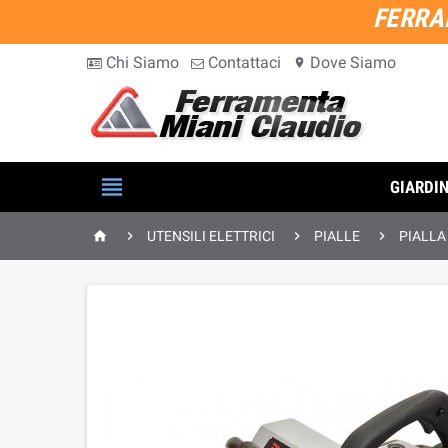
FERRA
Chi Siamo
Contattaci
Dove Siamo
location_on

GIARDI




UTENSILI ELETTRICI
PIALLE
PIALLA