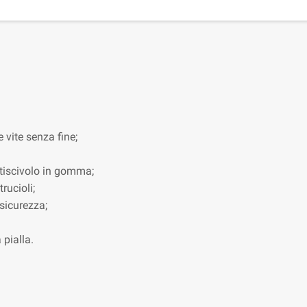
 vite senza fine;
tiscivolo in gomma;
rucioli;
 sicurezza;
 pialla.