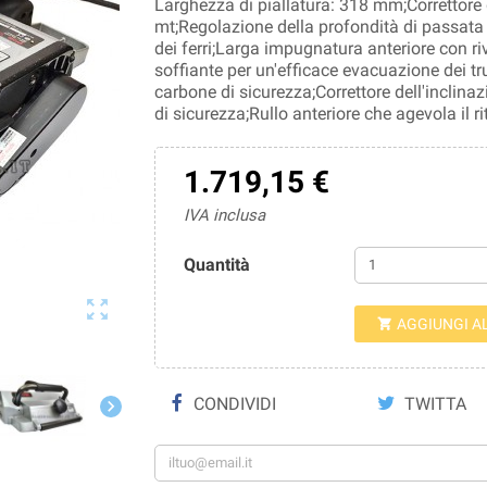
Larghezza di piallatura: 318 mm;Correttore d
mt;Regolazione della profondità di passata 
dei ferri;Larga impugnatura anteriore con 
soffiante per un'efficace evacuazione dei tru
carbone di sicurezza;Correttore dell'inclina
di sicurezza;Rullo anteriore che agevola il ri
1.719,15 €
IVA inclusa
Quantità

AGGIUNGI A

CONDIVIDI
TWITTA
