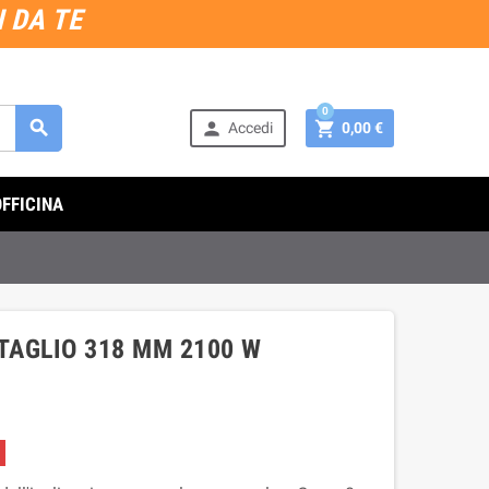
 DA TE
0



Accedi
0,00 €
OFFICINA
 TAGLIO 318 MM 2100 W