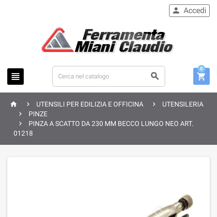
Accedi

0






UTENSILI PER EDILIZIA E OFFICINA
UTENSILERIA

PINZE

PINZA A SCATTO DA 230 MM BECCO LUNGO NEO ART.
01218