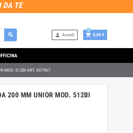
 DA TE
0



Accedi
0,00 €
OFFICINA
R MOD. 512BI ART. 607967
DA 200 MM UNIOR MOD. 512BI