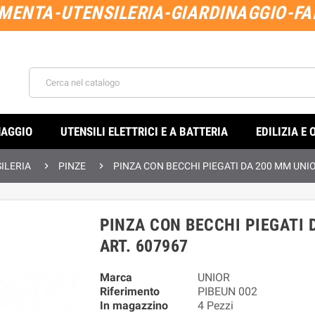
MENTA-UTENSILERIA-GIARDINAGGIO-FAI
NAGGIO
UTENSILI ELETTRICI E A BATTERIA
EDILIZIA E 


ILERIA
PINZE
PINZA CON BECCHI PIEGATI DA 200 MM UNIO
PINZA CON BECCHI PIEGATI 
ART. 607967
Marca
UNIOR
Riferimento
PIBEUN 002
In magazzino
4 Pezzi