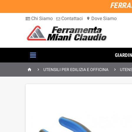
FERRA
Chi Siamo
Contattaci
Dove Siamo
location_on

GIARDI



UTENSILI PER EDILIZIA E OFFICINA
UTENS