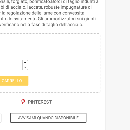
nsili, forgiato, bonificato.Bordi di taglio induriti a
i di acciaio, laccate, robuste impugnature di
er la regolazione delle lame con convessità
ntro lo svitamento.Gli ammortizzatori sui giunti
rificano nella fase di taglio dell'acciaio.
L CARRELLO
PINTEREST
AVVISAMI QUANDO DISPONIBILE