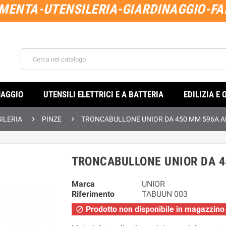
MENTA-UTENSILERIA-GIARDINAGGIO-FAI
NAGGIO
UTENSILI ELETTRICI E A BATTERIA
EDILIZIA E 


ILERIA
PINZE
TRONCABULLONE UNIOR DA 450 MM 596A AR
TRONCABULLONE UNIOR DA 4
Marca
UNIOR
Riferimento
TABUUN 003
Prodotto non disponibile in magazzino
