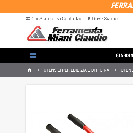
FERRA
Chi Siamo
Contattaci
Dove Siamo
location_on

GIARDI



UTENSILI PER EDILIZIA E OFFICINA
UTENS