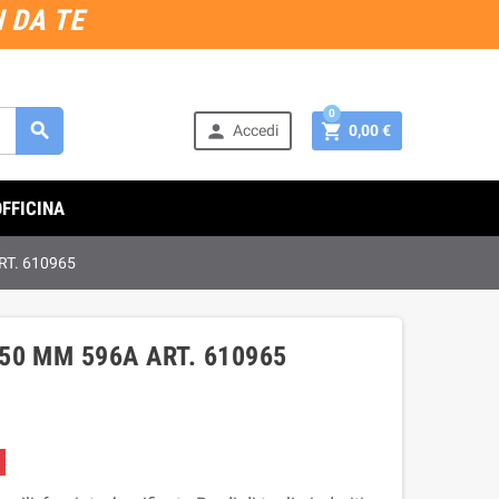
 DA TE
0



Accedi
0,00 €
OFFICINA
T. 610965
50 MM 596A ART. 610965