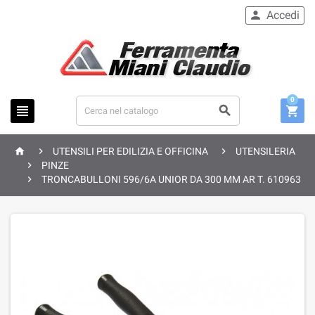
Accedi

0






UTENSILI PER EDILIZIA E OFFICINA
UTENSILERIA

PINZE

TRONCABULLONI 596/6A UNIOR DA 300 MM AR T. 610963