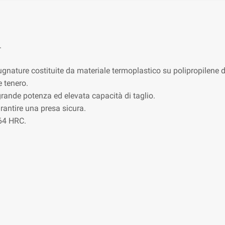
.
ugnature costituite da materiale termoplastico su polipropilene 
e tenero.
ande potenza ed elevata capacità di taglio.
antire una presa sicura.
-64 HRC.