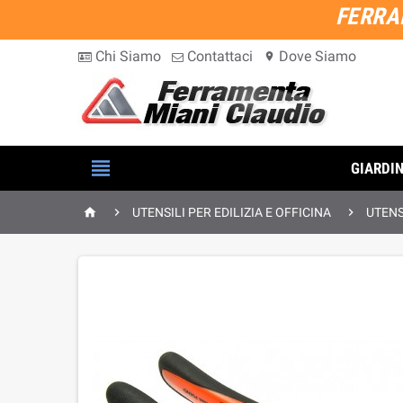
FERRA
Chi Siamo
Contattaci
Dove Siamo
location_on

GIARDI



UTENSILI PER EDILIZIA E OFFICINA
UTENS