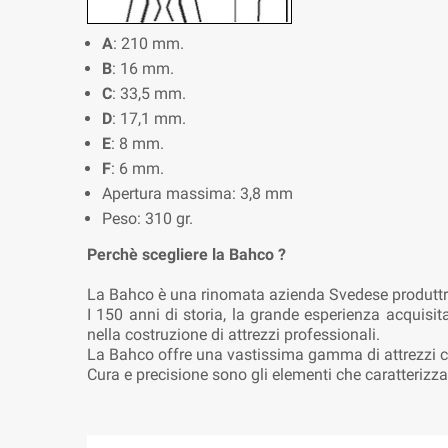
A
: 210 mm.
B
: 16 mm.
C
: 33,5 mm.
D
: 17,1 mm.
E
: 8 mm.
F
: 6 mm.
Apertura massima: 3,8 mm
Peso: 310 gr.
Perchè scegliere la Bahco ?
La Bahco è una rinomata azienda Svedese produttrice
I 150 anni di storia, la grande esperienza acquisi
nella costruzione di attrezzi professionali.
La Bahco offre una vastissima gamma di attrezzi c
Cura e precisione sono gli elementi che caratterizz