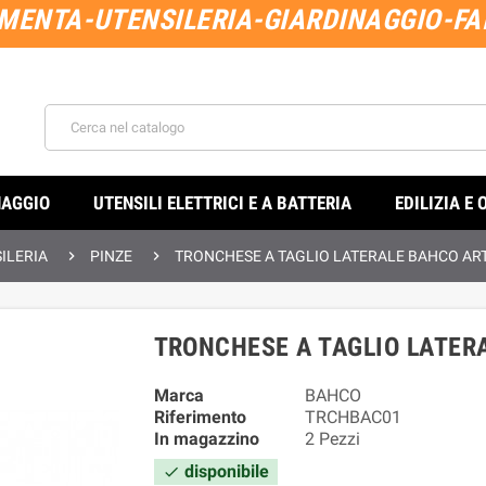
MENTA-UTENSILERIA-GIARDINAGGIO-FAI
NAGGIO
UTENSILI ELETTRICI E A BATTERIA
EDILIZIA E 


ILERIA
PINZE
TRONCHESE A TAGLIO LATERALE BAHCO ART
TRONCHESE A TAGLIO LATERA
Marca
BAHCO
Riferimento
TRCHBAC01
In magazzino
2 Pezzi
disponibile
