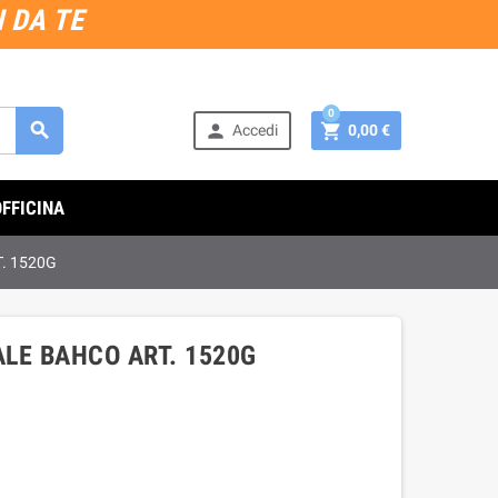
 DA TE
0



Accedi
0,00 €
OFFICINA
. 1520G
LE BAHCO ART. 1520G