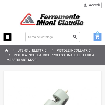
Accedi

0






UTENSILI ELETTRICI
PISTOLE INCOLLATRICI

PISTOLA INCOLLATRICE PROFESSIONALE ELETT RICA
MAESTRI ART. M220