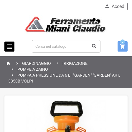
Accedi

0






GIARDINAGGIO
IRRIGAZIONE

POMPE A ZAINO

POMPA A PRESSIONE DA 6 LT "GARDEN" "GARDEN" ART.
3350B VOLPI