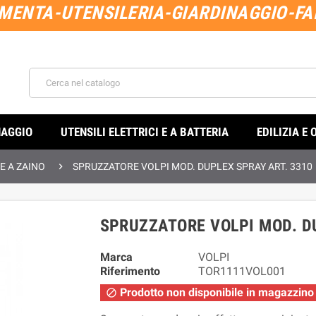
MENTA-UTENSILERIA-GIARDINAGGIO-FAI
NAGGIO
UTENSILI ELETTRICI E A BATTERIA
EDILIZIA E 

 A ZAINO
SPRUZZATORE VOLPI MOD. DUPLEX SPRAY ART. 3310
SPRUZZATORE VOLPI MOD. DU
Marca
VOLPI
Riferimento
TOR1111VOL001
Prodotto non disponibile in magazzino
