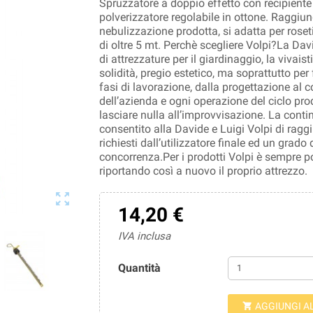
Spruzzatore a doppio effetto con recipiente 
polverizzatore regolabile in ottone. Raggiung
nebulizzazione prodotta, si adatta per roset
di oltre 5 mt. Perchè scegliere Volpi?La D
di attrezzature per il giardinaggio, la vivaisti
solidità, pregio estetico, ma soprattutto per 
fasi di lavorazione, dalla progettazione al c
dell’azienda e ogni operazione del ciclo pro
lasciare nulla all’improvvisazione. La cont
consentito alla Davide e Luigi Volpi di raggiu
richiesti dall’utilizzatore finale ed un grado 
concorrenza.Per i prodotti Volpi è sempre po
riportando così a nuovo il proprio attrezzo.

14,20 €
IVA inclusa
Quantità
AGGIUNGI A
