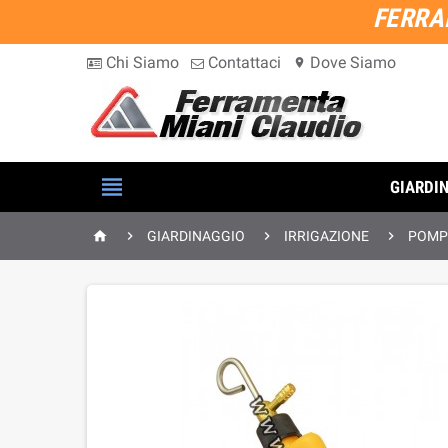
FERRA
Chi Siamo
Contattaci
Dove Siamo
location_on

GIARDI




GIARDINAGGIO
IRRIGAZIONE
POMPE