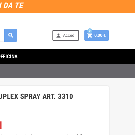
 DA TE
0



Accedi
0,00 €
OFFICINA
PLEX SPRAY ART. 3310