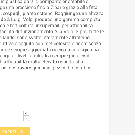
in plastica da 2 lt. pompante orientabile e
e una pressione fino a 7 bar e grazie alla fitta
i, cespugli, piante esterne. Raggiunge una altezza
avide & Luigi Volpi produce una gamma completa
ca e l’orticoltura: insuperabili per affidabilità,
facilità di funzionamento.Alla Volpi S.p.A. tutte le
ollaudo, sono svolte interamente all’interno
duttivo è seguita con meticolosità e rigore senza
inua e sempre aggiornata ricerca tecnologica ha
ngere i livelli qualitativi sempre più elevati
di affidabilità molto elevato rispetto alla
ssibile trovare qualsiasi pezzo di ricambio
L CARRELLO