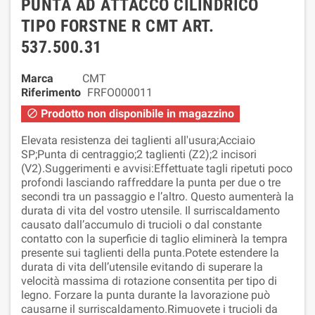
PUNTA AD ATTACCO CILINDRICO
TIPO FORSTNE R CMT ART.
537.500.31
Marca
CMT
Riferimento
FRFO000011
Prodotto non disponibile in magazzino

Elevata resistenza dei taglienti all'usura;Acciaio
SP;Punta di centraggio;2 taglienti (Z2);2 incisori
(V2).Suggerimenti e avvisi:Effettuate tagli ripetuti poco
profondi lasciando raffreddare la punta per due o tre
secondi tra un passaggio e l’altro. Questo aumenterà la
durata di vita del vostro utensile. Il surriscaldamento
causato dall’accumulo di trucioli o dal constante
contatto con la superficie di taglio eliminerà la tempra
presente sui taglienti della punta.Potete estendere la
durata di vita dell’utensile evitando di superare la
velocità massima di rotazione consentita per tipo di
legno. Forzare la punta durante la lavorazione può
causarne il surriscaldamento.Rimuovete i trucioli da