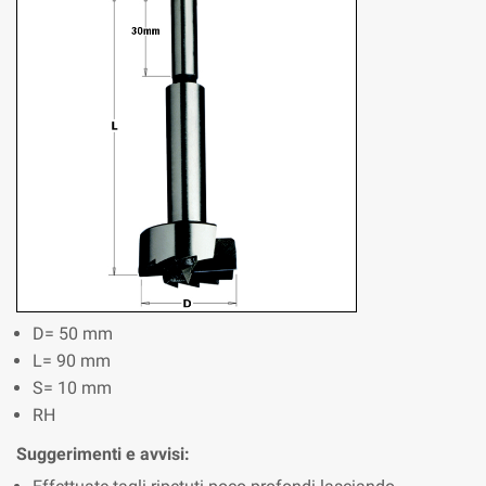
D= 50 mm
L= 90 mm
S= 10 mm
RH
Suggerimenti e avvisi: