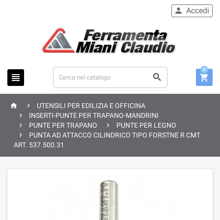
Accedi

0





UTENSILI PER EDILIZIA E OFFICINA

INSERTI-PUNTE PER TRAPANO-MANDRINI


PUNTE PER TRAPANO
PUNTE PER LEGNO

PUNTA AD ATTACCO CILINDRICO TIPO FORSTNE R CMT
ART. 537.500.31