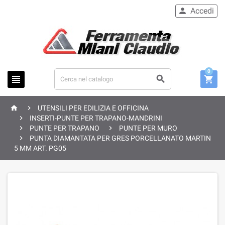
Accedi

0





UTENSILI PER EDILIZIA E OFFICINA

INSERTI-PUNTE PER TRAPANO-MANDRINI


PUNTE PER TRAPANO
PUNTE PER MURO

PUNTA DIAMANTATA PER GRES PORCELLANATO MARTIN
5 MM ART. PG05