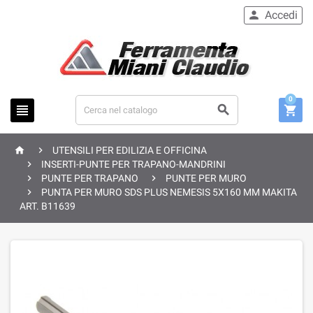
Accedi

0





UTENSILI PER EDILIZIA E OFFICINA

INSERTI-PUNTE PER TRAPANO-MANDRINI


PUNTE PER TRAPANO
PUNTE PER MURO

PUNTA PER MURO SDS PLUS NEMESIS 5X160 MM MAKITA
ART. B11639