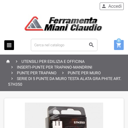
Accedi

0





UTENSILI PER EDILIZIA E OFFICINA

INSERTI-PUNTE PER TRAPANO-MANDRINI


PUNTE PER TRAPANO
PUNTE PER MURO

SERIE DI 5 PUNTE DA MURO TESTA ALATA GRA PHITE ART.
57H350