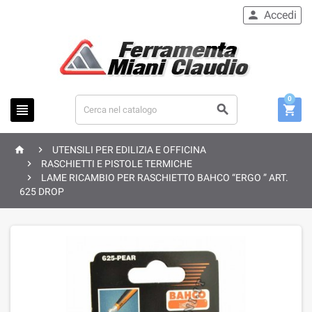
Accedi

0





UTENSILI PER EDILIZIA E OFFICINA

RASCHIETTI E PISTOLE TERMICHE

LAME RICAMBIO PER RASCHIETTO BAHCO “ERGO ” ART.
625 DROP